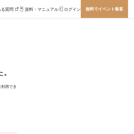
無料でイベント集客
ある質問
資料・マニュアル
ログイン
た。
在利用でき