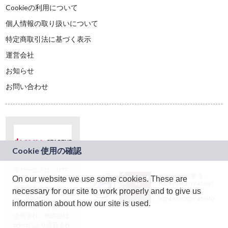
Cookieの利用について
個人情報の取り扱いについて
特定商取引法に基づく表示
運営会社
お知らせ
お問い合わせ
本サービスは、NTT
JASRAC許諾番号：
On our website we use some cookies. These are
ドコモグループの新
9024936001Y45037
規事業創出プログラ
necessary for our site to work properly and to give us
JASRAC許諾番号：
ム「docomo
9024936002Y45040
information about how our site is used.
STARTUP」を通じて
企画され、株式会社
teketにより運営され