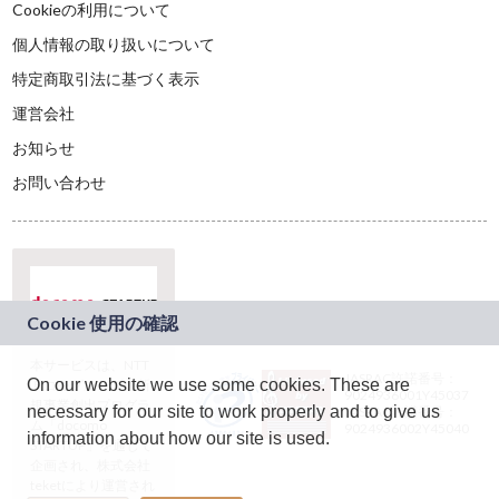
Cookieの利用について
個人情報の取り扱いについて
特定商取引法に基づく表示
運営会社
お知らせ
お問い合わせ
本サービスは、NTT
JASRAC許諾番号：
On our website we use some cookies. These are
ドコモグループの新
9024936001Y45037
規事業創出プログラ
necessary for our site to work properly and to give us
JASRAC許諾番号：
ム「docomo
9024936002Y45040
information about how our site is used.
STARTUP」を通じて
企画され、株式会社
teketにより運営され