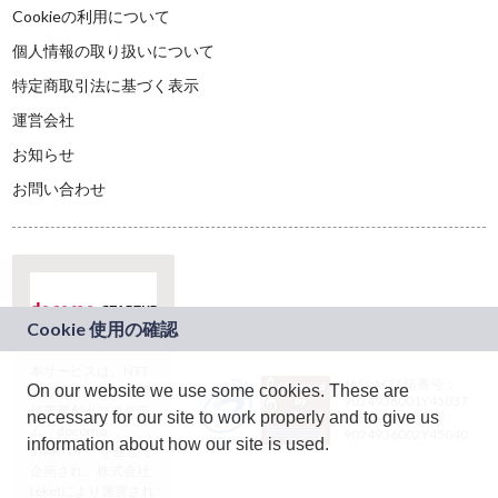
Cookieの利用について
個人情報の取り扱いについて
特定商取引法に基づく表示
運営会社
お知らせ
お問い合わせ
本サービスは、NTT
JASRAC許諾番号：
On our website we use some cookies. These are
ドコモグループの新
9024936001Y45037
規事業創出プログラ
necessary for our site to work properly and to give us
JASRAC許諾番号：
ム「docomo
9024936002Y45040
information about how our site is used.
STARTUP」を通じて
企画され、株式会社
teketにより運営され