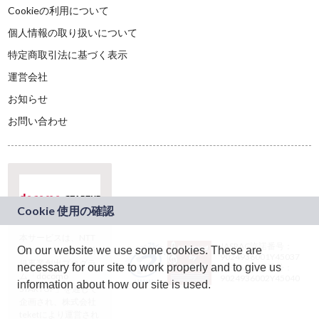
Cookieの利用について
個人情報の取り扱いについて
特定商取引法に基づく表示
運営会社
お知らせ
お問い合わせ
本サービスは、NTT
JASRAC許諾番号：
On our website we use some cookies. These are
ドコモグループの新
9024936001Y45037
規事業創出プログラ
necessary for our site to work properly and to give us
JASRAC許諾番号：
ム「docomo
9024936002Y45040
information about how our site is used.
STARTUP」を通じて
企画され、株式会社
teketにより運営され