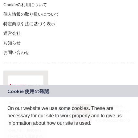
Cookieの利用について
個人情報の取り扱いについて
特定商取引法に基づく表示
運営会社
お知らせ
お問い合わせ
本サービスは、NTT
JASRAC許諾番号：
On our website we use some cookies. These are
ドコモグループの新
9024936001Y45037
規事業創出プログラ
necessary for our site to work properly and to give us
JASRAC許諾番号：
ム「docomo
9024936002Y45040
information about how our site is used.
STARTUP」を通じて
企画され、株式会社
teketにより運営され