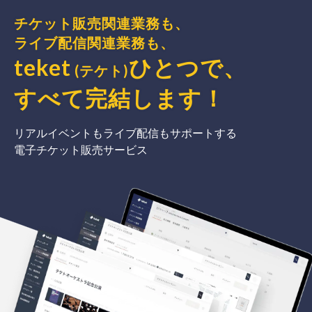
チケット販売関連業務も、
ライブ配信関連業務も、
teket
ひとつで、
(テケト)
すべて完結
します
！
リアルイベントもライブ配信もサポートする
電子チケット販売サービス