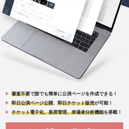
審査不要
で誰でも簡単に公演ページを作成できる！
即日公演ページ公開
、
即日チケット販売
が可能！
チケット電子化、座席管理、来場者分析機能
を搭載！