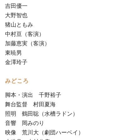
吉田優一
大野智也
猪山ともみ
中村亘（客演）
加藤恵実（客演）
東暁男
金澤玲子
みどころ
脚本・演出 千野裕子
舞台監督 村田夏海
照明 鶴田聡（水槽ラドン）
音響 岡みのり
映像 荒川大（劇団ハーベイ）