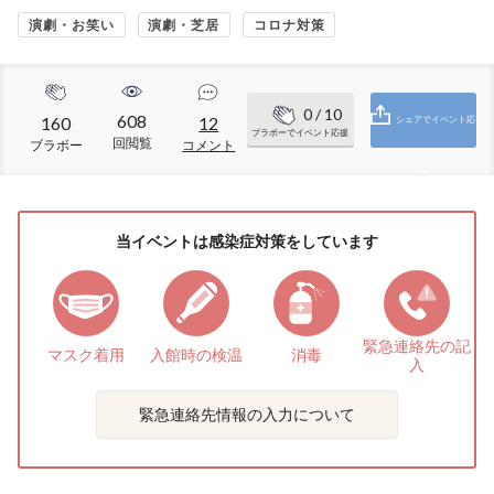
演劇・お笑い
演劇・芝居
コロナ対策
0
/ 10
608
160
12
シェアでイベント応
ブラボーでイベント応援
回閲覧
ブラボー
コメント
援
当イベントは感染症対策をしています
緊急連絡先の
記
マスク着用
入館時の検温
消毒
入
緊急連絡先情報の入力について