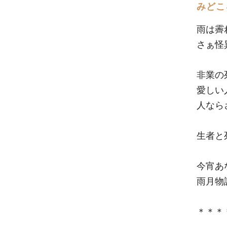
みどこ
雨は霽
さぁ怪
非業の
愛しい
人なら
生者と
今宵あ
雨月物
＊＊＊