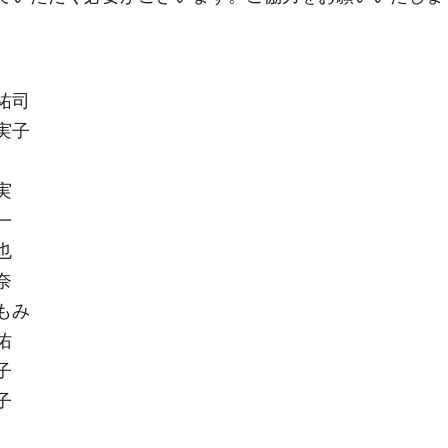
祐司
実子
実
一
也
奈
もみ
佑
子
子