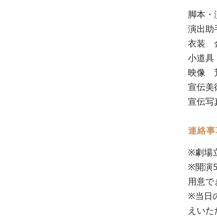
脚本・
演出助
衣装 
小道具
映像 
宣伝美
宣伝写
連絡事
※劇場
※開演
用意で
※当日
えいた