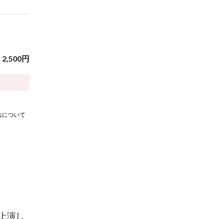
2,500
円
法について
上演し