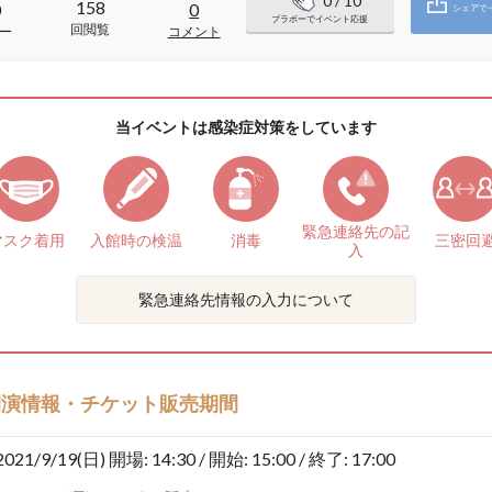
0
/ 10
158
0
0
シェアで
ブラボーでイベント応援
回閲覧
ー
コメント
当イベントは感染症対策をしています
緊急連絡先の
記
マスク着用
入館時の検温
消毒
三密回
入
緊急連絡先情報の入力について
開演情報・チケット販売期間
2021/9/19(日)
開場: 14:30 / 開始: 15:00 / 終了: 17:00