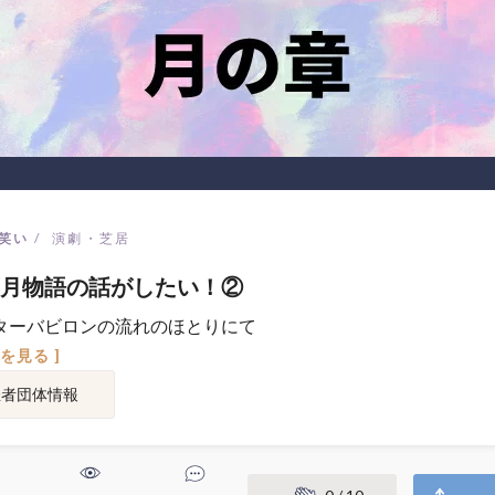
笑い
演劇・芝居
月物語の話がしたい！②
ターバビロンの流れのほとりにて
図を見る ]
催者団体情報