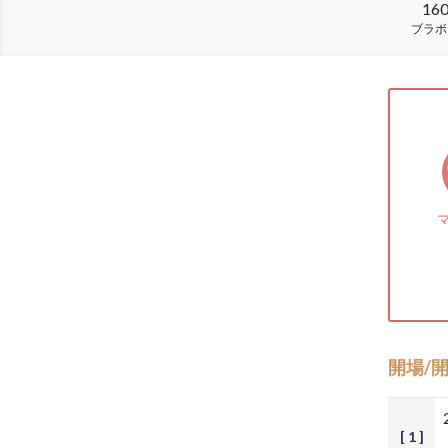
16
ブラボ
開場/
[ 1 ]