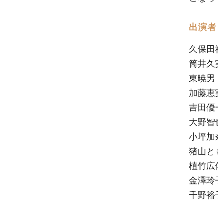
出演者
久保田
筒井久
東暁男
加藤恵
吉田優
大野智
小坪加
猪山と
植竹広
金澤玲
千野裕