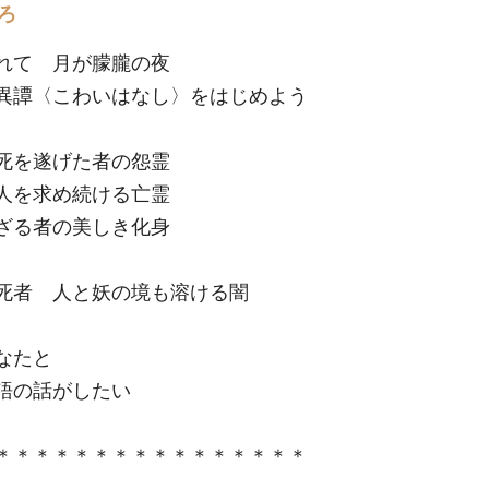
ろ
れて 月が朦朧の夜
異譚〈こわいはなし〉をはじめよう
死を遂げた者の怨霊
人を求め続ける亡霊
ざる者の美しき化身
死者 人と妖の境も溶ける闇
なたと
語の話がしたい
＊＊＊＊＊＊＊＊＊＊＊＊＊＊＊＊