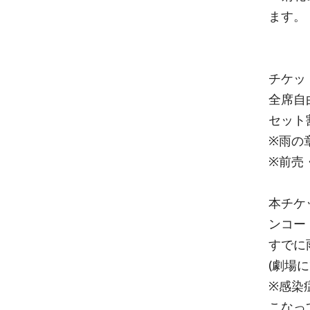
ます。
チケッ
全席自由
セット割
※雨の
※前売
本チケ
ンコー
すでに
(劇場
※感染
こなっ