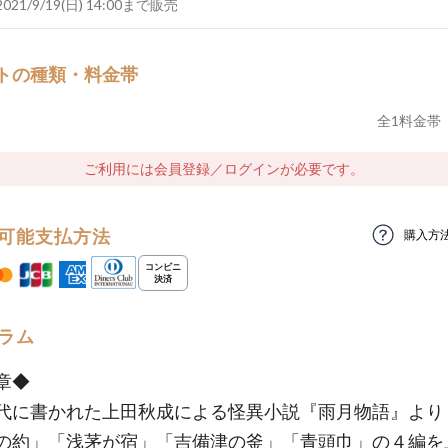
2021/9/19(日) 14:00まで販売
トの種類・料金帯
全
1
料金帯
ご利用には会員登録／ログインが必要です。
可能支払方法
購入方
ラム
章◆
代に書かれた上田秋成による怪異小説『雨月物語』より
の約」「浅茅が宿」「吉備津の釜」「青頭巾」の４編を