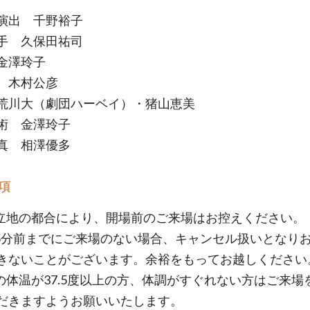
演出 千野裕子
手 久保田祐司
金澤玲子
 木村公彦
荒川大（劇団ハーベイ）・猪山恵美
術 金澤玲子
真 相澤優多
項
立地の都合により、開場前のご来場はお控えください。
5分前までにご来場のない場合、キャンセル扱いとなり
きないことがございます。余裕をもってお越しください
の体温が37.5度以上の方、体調がすぐれない方はご来場
だきますようお願いいたします。