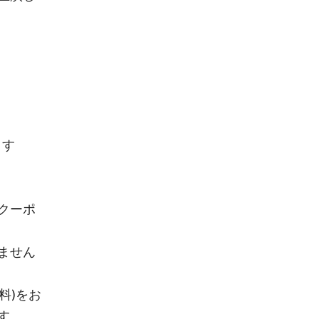
ます
クーポ
ません
料)をお
す。