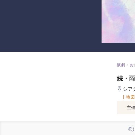
演劇・お
続・雨
シア
[ 地
主