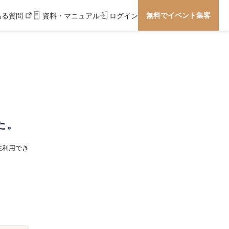
無料でイベント集客
ある質問
資料・マニュアル
ログイン
た。
在利用でき