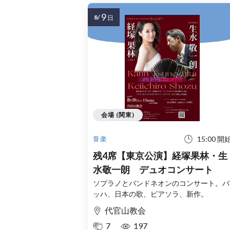
9
8/
日
会場 (関東)
15:00 開
音楽
残4席【東京公演】経塚果林・生
水敬一朗 デュオコンサート
ソプラノとバンドネオンのコンサート。バ
ッハ、日本の歌、ピアソラ、新作。
代官山教会
7
197