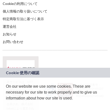
Cookieの利用について
個人情報の取り扱いについて
特定商取引法に基づく表示
運営会社
お知らせ
お問い合わせ
本サービスは、NTT
JASRAC許諾番号：
On our website we use some cookies. These are
ドコモグループの新
9024936001Y45037
規事業創出プログラ
necessary for our site to work properly and to give us
JASRAC許諾番号：
ム「docomo
9024936002Y45040
information about how our site is used.
STARTUP」を通じて
企画され、株式会社
teketにより運営され