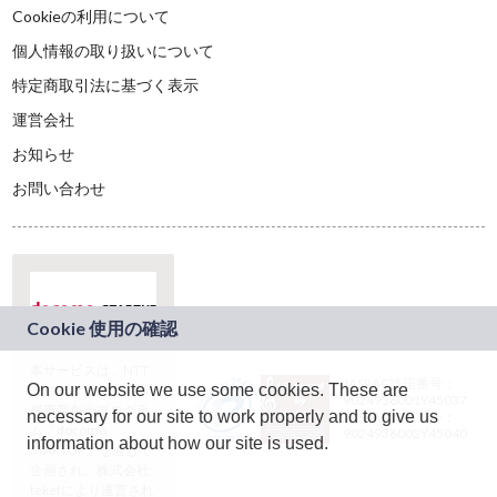
Cookieの利用について
個人情報の取り扱いについて
特定商取引法に基づく表示
運営会社
お知らせ
お問い合わせ
本サービスは、NTT
JASRAC許諾番号：
On our website we use some cookies. These are
ドコモグループの新
9024936001Y45037
規事業創出プログラ
necessary for our site to work properly and to give us
JASRAC許諾番号：
ム「docomo
9024936002Y45040
information about how our site is used.
STARTUP」を通じて
企画され、株式会社
teketにより運営され