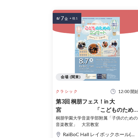
7
8/
金
+ 他 1
会場 (関東)
12:00 開
クラシック
第3回 桐朋フェス！in 大
宮 「こどものため
コンサート」〜出かけよう！音
桐朋学園大学音楽学部附属「子供のための
音楽教室」 大宮教室
の旅〜
RaiBoC Hall レイボックホール(市民会館おおみや) 5F リハーサルルーム・レクリエーションルーム