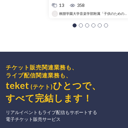
13
358
桐朋学園大学音楽学部附属「子供のための音楽教室 」大宮教室
チケット販売関連業務も、
ライブ配信関連業務も、
teket
ひとつで、
(テケト)
すべて完結
します
！
リアルイベントもライブ配信もサポートする
電子チケット販売サービス