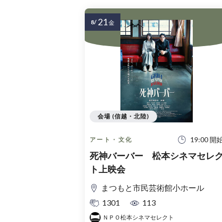
21
8/
金
会場 (信越・北陸)
19:00 開
アート・文化
死神バーバー 松本シネマセレ
ト上映会
まつもと市民芸術館小ホール
1301
113
ＮＰＯ松本シネマセレクト