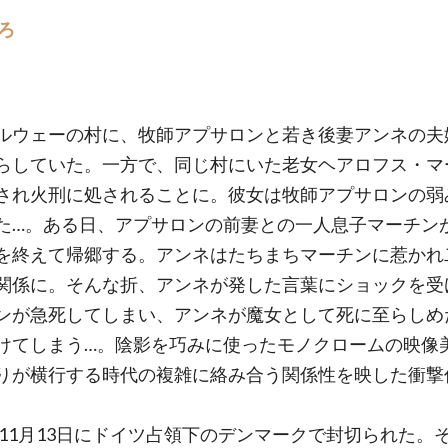
ろ
ルウェーの村に、牧師アプサロンと若き後妻アンネの夫
らしていた。一方で、同じ村にいた老女ヘアロフス・マ
され火刑に処されることに。彼女は牧師アプサロンの弱
た…。ある日、アプサロンの前妻との一人息子マーチン
を終えて帰郷する。アンネはたちまちマーチンに惹かれ
関係に。そんな折、アンネが発した言葉にショックを受
ンが急死してしまい、アンネが魔女として死に至らしめ
けてしまう…。陰影を巧みに使ったモノクロームの映像
りが横行する時代の複雑に絡み合う関係性を映した衝撃
3年11月13日にドイツ占領下のデンマークで封切られた。