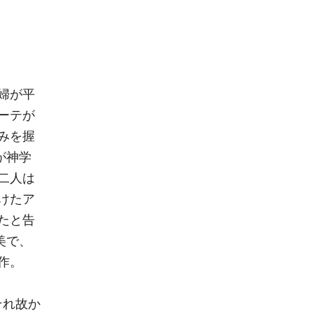
婦が平
ーテが
みを握
が神学
二人は
けたア
たと告
美で、
作。
それ故か