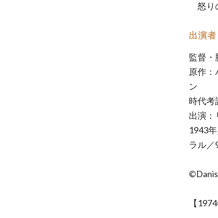
怒り
出演者
監督・
原作：
ン
時代考
出演：
194
ラル／
©Danish
【19