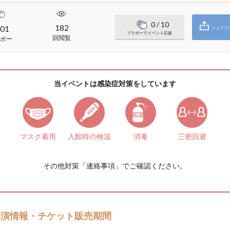
0
/ 10
182
01
シェアで
ブラボーでイベント応援
回閲覧
ボー
当イベントは感染症対策をしています
マスク着用
入館時の検温
消毒
三密回避
その他対策「
連絡事項
」でご確認ください。
開演情報・チケット販売期間