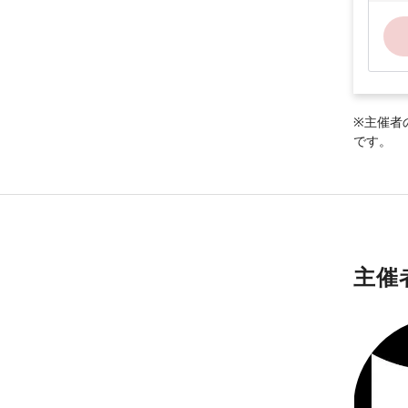
※主催者
です。
主催