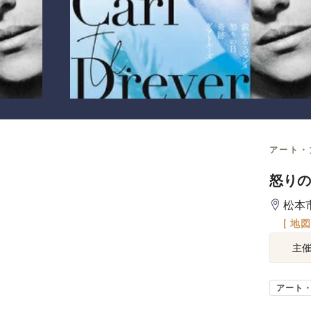
アート・
怒りの
松本
[ 地
主
アート