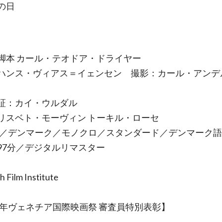
の日
脚本 カール・テオドア・ドライヤー
ハンス・ヴィアス＝イェンセン 撮影：カール・アンデ
証：カイ・ウルダル
リスベト・モーヴィン トーキル・ローセ
3年／デンマーク／モノクロ／スタンダード／デンマーク
97分／デジタルリマスター
 Film Institute
74年ヴェネチア国際映画祭 審査員特別表彰】