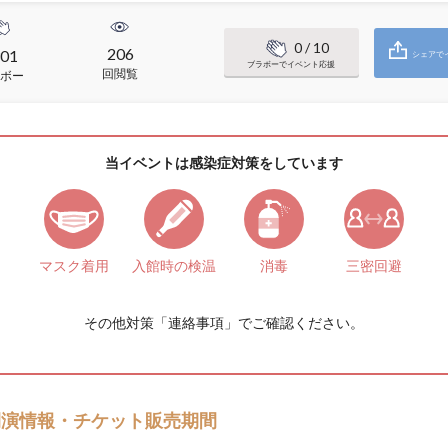
0
/ 10
206
01
シェアで
ブラボーでイベント応援
回閲覧
ボー
当イベントは感染症対策をしています
マスク着用
入館時の検温
消毒
三密回避
その他対策「
連絡事項
」でご確認ください。
開演情報・チケット販売期間