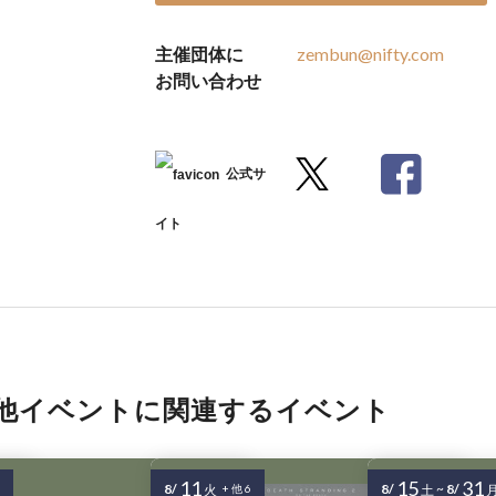
主催団体に
zembun@nifty.com
お問い合わせ
公式サ
イト
他イベントに関連するイベント
11
15
31
8/
8/
~
8/
火
+ 他 6
土