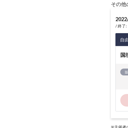
その他
2022
終了: 
自
国
※主催者