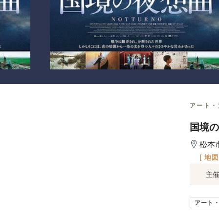
アート・
国境の
松本
[ 地
主
アート