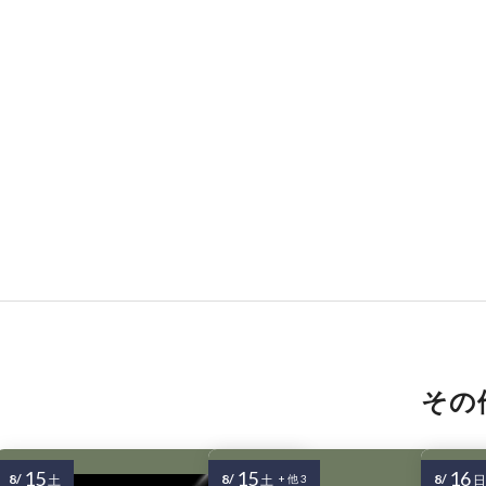
その
15
15
16
8/
8/
8/
土
土
+ 他 3
日