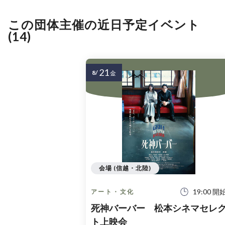
この団体主催の近日予定イベント
(14)
21
8/
金
会場 (信越・北陸)
19:00 開
アート・文化
死神バーバー 松本シネマセレ
ト上映会