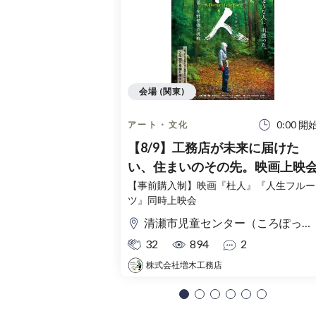
会場 (関東)
0:00 開
アート・文化
【8/9】工務店が未来に届けた
い、住まいのその先。映画上映
【事前購入制】映画『杜人』『人生フルー
ツ』同時上映会
清瀬市児童センター（ころぽっくる）東京都清瀬市中清戸3-235-5
32
894
2
株式会社増木工務店