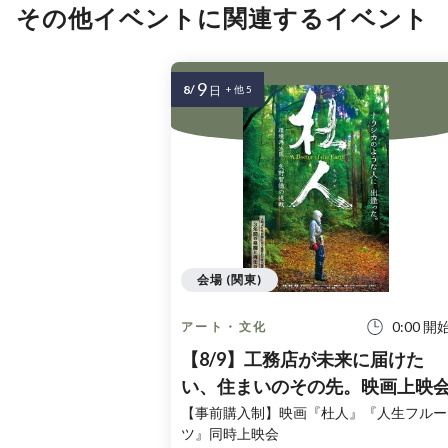
その他イベントに関連するイベント
9
8/
日
+ 他 5
会場 (関東)
0:00 開
アート・文化
【8/9】工務店が未来に届けた
い、住まいのその先。映画上映
【事前購入制】映画『杜人』『人生フルー
ツ』同時上映会