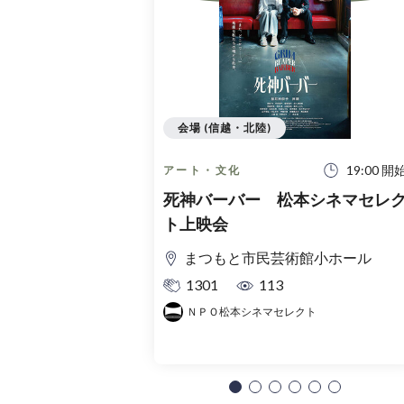
会場 (信越・北陸)
19:00 開
アート・文化
死神バーバー 松本シネマセレ
ト上映会
まつもと市民芸術館小ホール
1301
113
ＮＰＯ松本シネマセレクト