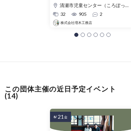
清瀬市児童センター（ころぽっくる）東京都清瀬市中清戸3-235-5
32
905
2
株式会社増木工務店
この団体主催の近日予定イベント
(14)
21
8/
金