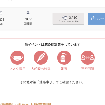
0
/ 10
109
01
シェアで
ブラボーでイベント応援
回閲覧
ボー
当イベントは感染症対策をしています
マスク着用
入館時の検温
消毒
三密回避
その他対策「
連絡事項
」でご確認ください。
開演情報・チケット販売期間