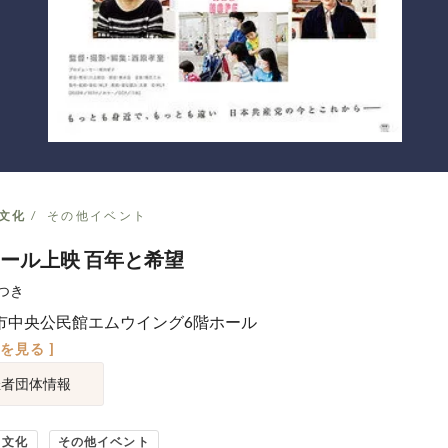
文化
その他イベント
ール上映 百年と希望
つき
市中央公民館エムウイング6階ホール
図を見る ]
催者団体情報
・文化
その他イベント