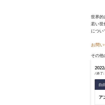
世界的
若い世
につい
お問い
その他
2022
終了: 
自
ア