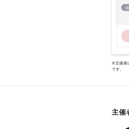
※主催者
です。
主催