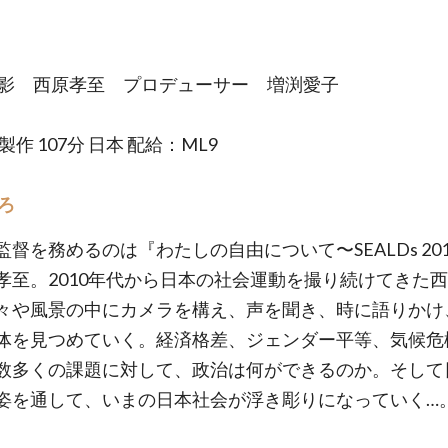
撮影 西原孝至 プロデューサー 増渕愛子
年製作 107分 日本 配給：ML9
ろ
監督を務めるのは『わたしの自由について〜SEALDs 20
孝至。2010年代から日本の社会運動を撮り続けてきた
々や風景の中にカメラを構え、声を聞き、時に語りかけ
体を見つめていく。経済格差、ジェンダー平等、気候危
数多くの課題に対して、政治は何ができるのか。そして
姿を通して、いまの日本社会が浮き彫りになっていく…