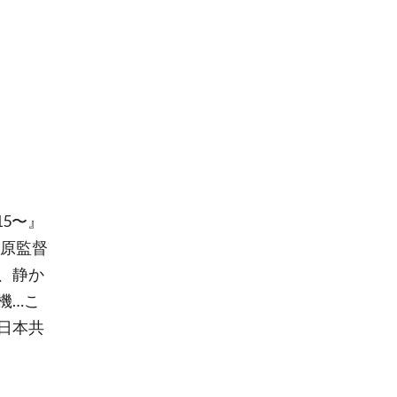
15〜』
西原監督
、静か
機…こ
日本共
。