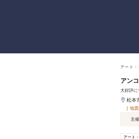
アート・
アンコ
大好評に
松本
[ 地
主
アート