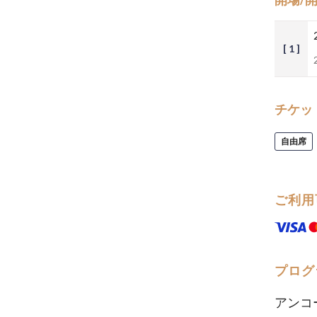
[ 1 ]
チケッ
自由席
ご利用
プログ
アンコ