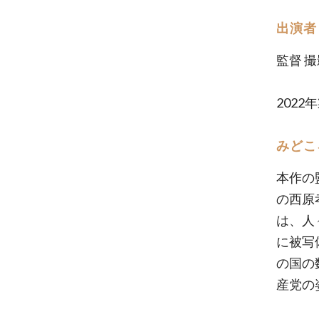
出演者
監督 
2022
みどこ
本作の
の西原
は、人
に被写
の国の
産党の