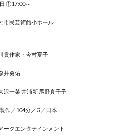
日 ①17:00～
と市民芸術館小ホール
川賞作家・今村夏子
森井勇佑
大沢一菜 井浦新 尾野真千子
年製作／104分／G／日本
アークエンタテインメント