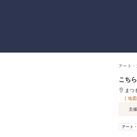
アート・
こちら
まつ
[ 地
主
アート