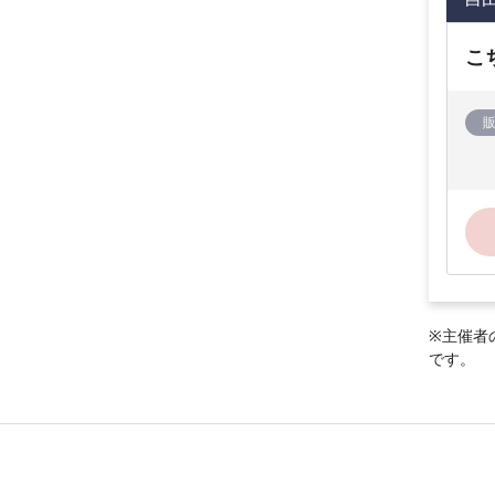
こ
※主催者
です。