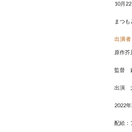
10月22
まつも
出演者
原作芥
監督 
出演 
2022
配給：