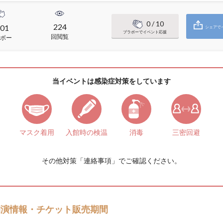
0
/ 10
224
01
シェアで
ブラボーでイベント応援
回閲覧
ボー
当イベントは感染症対策をしています
マスク着用
入館時の検温
消毒
三密回避
その他対策「
連絡事項
」でご確認ください。
開演情報・チケット販売期間