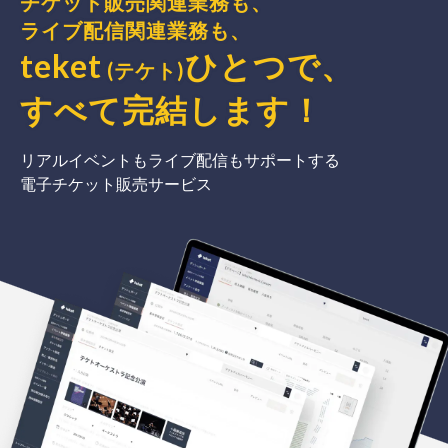
チケット販売関連業務も、
ライブ配信関連業務も、
teket
ひとつで、
(テケト)
すべて完結
します
！
リアルイベントもライブ配信もサポートする
電子チケット販売サービス