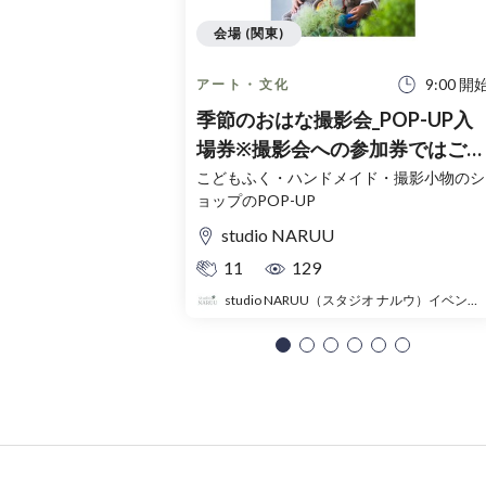
会場 (関東)
9:00 開
アート・文化
季節のおはな撮影会_POP-UP入
場券※撮影会への参加券ではござ
いません。
こどもふく・ハンドメイド・撮影小物のシ
ョップのPOP-UP
studio NARUU
11
129
studio NARUU（スタジオ ナルウ）イベント事務局