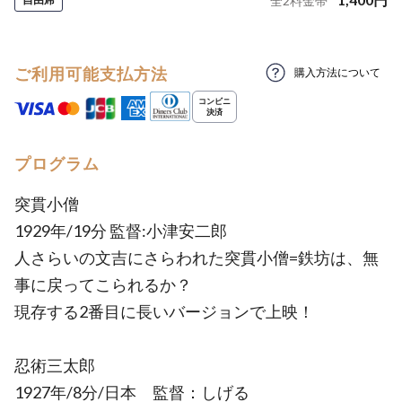
全
2
料金帯
ご利用可能支払方法
購入方法について
プログラム
突貫小僧
1929年/19分 監督:小津安二郎
人さらいの文吉にさらわれた突貫小僧=鉄坊は、無
事に戻ってこられるか？
現存する2番目に長いバージョンで上映！
忍術三太郎
1927年/8分/日本 監督：しげる