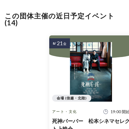
この団体主催の近日予定イベント
(14)
21
8/
金
会場 (信越・北陸)
19:00 開
アート・文化
死神バーバー 松本シネマセレ
ト上映会