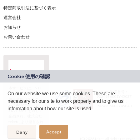
特定商取引法に基づく表示
運営会社
お知らせ
お問い合わせ
本サービスは、NTT
JASRAC許諾番号：
On our website we use some cookies. These are
ドコモグループの新
9024936001Y45037
規事業創出プログラ
necessary for our site to work properly and to give us
JASRAC許諾番号：
ム「docomo
9024936002Y45040
information about how our site is used.
STARTUP」を通じて
企画され、株式会社
teketにより運営され
ています。
Accept
Deny
(C) 2026 teket. all rights reserved.