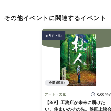
その他イベントに関連するイベント
9
8/
日
+ 他 5
会場 (関東)
0:00 開
アート・文化
【8/9】工務店が未来に届けた
い、住まいのその先。映画上映