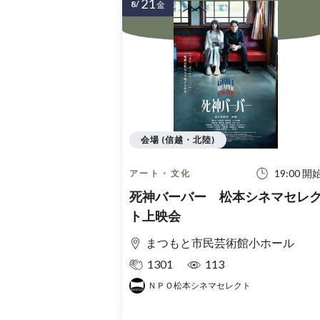
21
8/
金
会場 (信越・北陸)
19:00 開
アート・文化
死神バーバー 松本シネマセレ
ト上映会
まつもと市民芸術館小ホール
1301
113
ＮＰＯ松本シネマセレクト