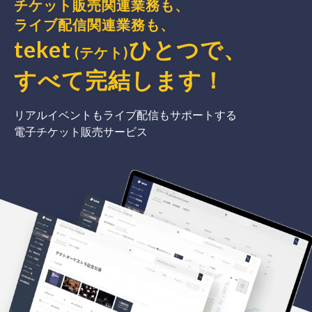
チケット販売関連業務も、
ライブ配信関連業務も、
teket
ひとつで、
(テケト)
すべて完結
します
！
リアルイベントもライブ配信もサポートする
電子チケット販売サービス