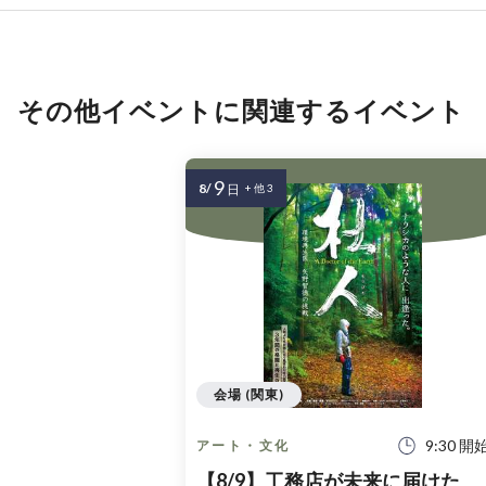
その他イベントに関連するイベント
9
8/
日
+ 他 3
会場 (関東)
9:30 開
アート・文化
【8/9】工務店が未来に届けた