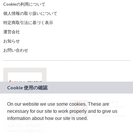
Cookieの利用について
個人情報の取り扱いについて
特定商取引法に基づく表示
運営会社
お知らせ
お問い合わせ
本サービスは、NTT
JASRAC許諾番号：
On our website we use some cookies. These are
ドコモグループの新
9024936001Y45037
規事業創出プログラ
necessary for our site to work properly and to give us
JASRAC許諾番号：
ム「docomo
9024936002Y45040
information about how our site is used.
STARTUP」を通じて
企画され、株式会社
teketにより運営され