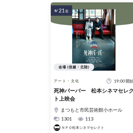
21
8/
金
会場 (信越・北陸)
19:00 開
アート・文化
死神バーバー 松本シネマセレ
ト上映会
まつもと市民芸術館小ホール
1301
113
ＮＰＯ松本シネマセレクト