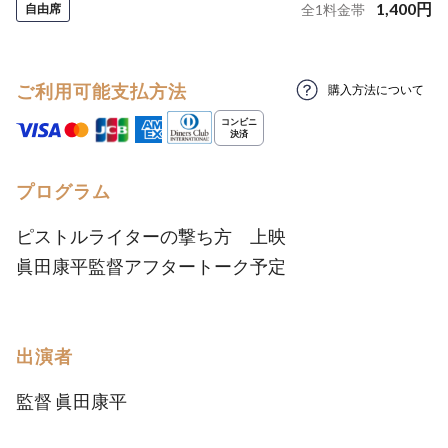
1,400
円
自由席
全
1
料金帯
ご利用可能支払方法
購入方法について
プログラム
ピストルライターの撃ち方 上映
眞⽥康平監督アフタートーク予定
出演者
監督 眞⽥康平