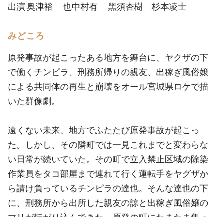
出演 奥津裕 也中村有 ⿊須杏樹 杉本凌⼠
みどころ
原発事故が起こったある地方を舞台に、ヤクザの下
で働くチンピラ、刑務所帰りの親友、出稼ぎ風俗嬢
による共同体の再生と崩壊をオール宮城県ロケで描
いた群像劇。
遠くない未来、地方でふたたび原発事故が起こっ
た。しかし、その隣町では一見これまでと変わらな
い日常が続いていた。その町で立入禁止区域の除染
作業員をタコ部屋まで連れて行く運転手をヤグザか
ら請け負っているチンピラの達也。そんな達也の下
に、刑務所から出所した親友の諒と出稼ぎ風俗嬢の