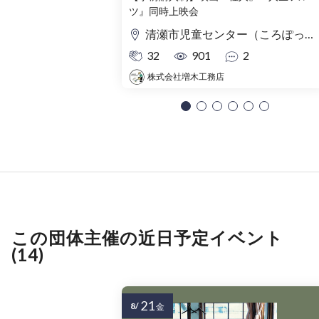
ツ』同時上映会
清瀬市児童センター（ころぽっくる）東京都清瀬市中清戸3-235-5
32
901
2
株式会社増木工務店
この団体主催の近日予定イベント
(14)
21
8/
金