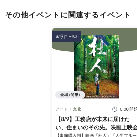
その他イベントに関連するイベント
9
8/
日
+ 他 5
会場 (関東)
0:00 開
アート・文化
【8/9】工務店が未来に届けた
い、住まいのその先。映画上映
【事前購入制】映画『杜人』『人生フルー