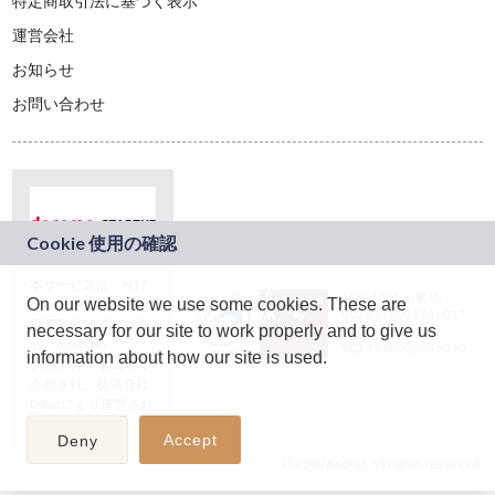
特定商取引法に基づく表示
運営会社
お知らせ
お問い合わせ
本サービスは、NTT
JASRAC許諾番号：
On our website we use some cookies. These are
ドコモグループの新
9024936001Y45037
規事業創出プログラ
necessary for our site to work properly and to give us
JASRAC許諾番号：
ム「docomo
9024936002Y45040
information about how our site is used.
STARTUP」を通じて
企画され、株式会社
teketにより運営され
ています。
Accept
Deny
(C) 2026 teket. all rights reserved.