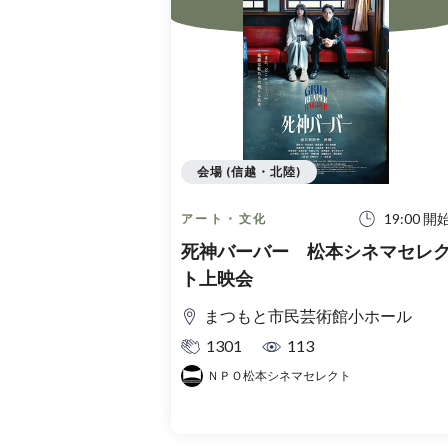
会場 (信越・北陸)
19:00 開
アート・文化
死神バーバー 松本シネマセレ
ト上映会
まつもと市民芸術館小ホール
1301
113
ＮＰＯ松本シネマセレクト