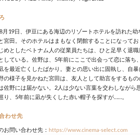
ろ
3年8月19日、伊豆にある海辺のリゾートホテルを訪れた幼
と宮田。そのホテルはまもなく閉館することになってお
じめとしたベトナム人の従業員たちは、ひと足早く退職
としている。佐野は、5年前にここで出会って恋に落ち
凪を最近亡くしたばかり。妻との思い出に固執し、自暴
野の様子を見かねた宮田は、友人として助言をするもの
は佐野には届かない。2人は少ない言葉を交わしながら
巡り、5年前に凪が失くした赤い帽子を探すが……。
合わせ先
のお問い合わせ先：
https://www.cinema-select.com