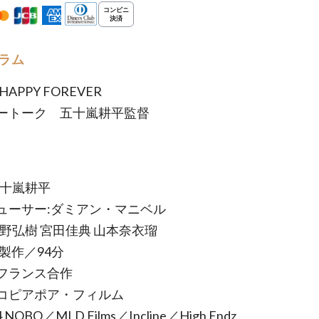
ラム
 HAPPY FOREVER
ートーク 五十嵐耕平監督
五十嵐耕平
ューサー:ダミアン・マニベル
佐野弘樹 宮田佳典 山本奈衣瑠
年製作／94分
フランス合作
コピアポア・フィルム
4 NOBO／MLD Films／Incline／High Endz