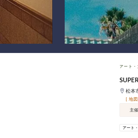
アート・
SUP
松本
[ 地
主
アート