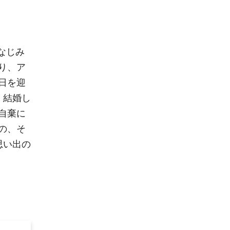
なじみ
り、ア
日を迎
、結婚し
自棄に
の、そ
思い出の