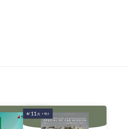
11
8/
火
+ 他 6