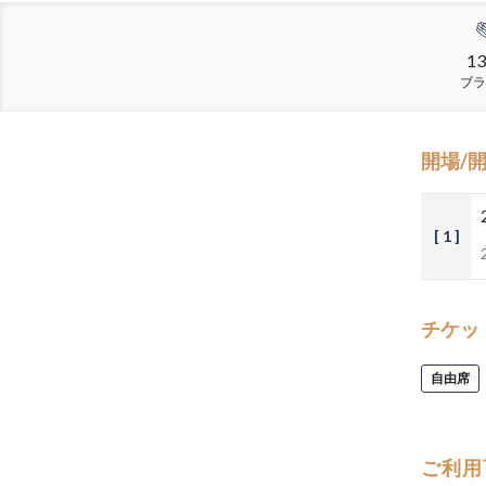
13
ブラ
開場/
[ 1 ]
チケッ
自由席
ご利用