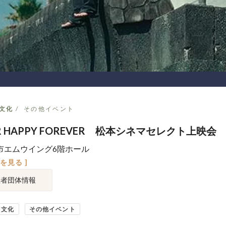
文化
その他イベント
ER HAPPY FOREVER 松本シネマセレクト上映会
市エムウイング6階ホール
図を見る ]
催者団体情報
・文化
その他イベント