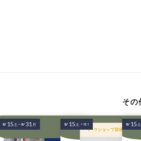
その
15
31
15
15
8/
~
8/
8/
8/
土
月
土
+ 他 1
土