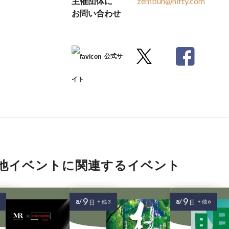
主催団体に
zembun@nifty.com
お問い合わせ
公式サ
イト
他イベントに関連するイベント
9
9
8/
8/
日
+ 他 3
日
+ 他 6