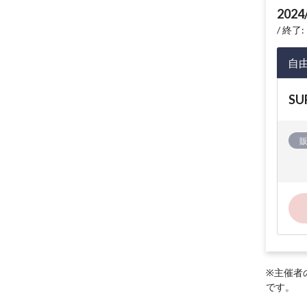
2024
終了: 
自
S
※主催者
です。