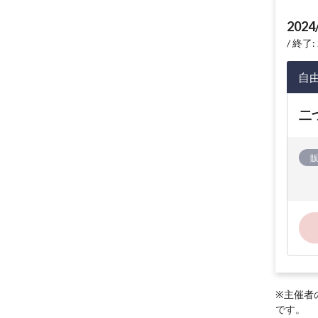
2024
終了: 
自
二
※主催者
です。