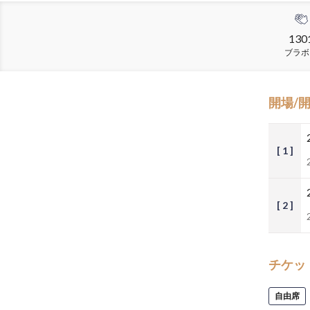
130
ブラボ
開場/
[ 1 ]
[ 2 ]
チケッ
自由席