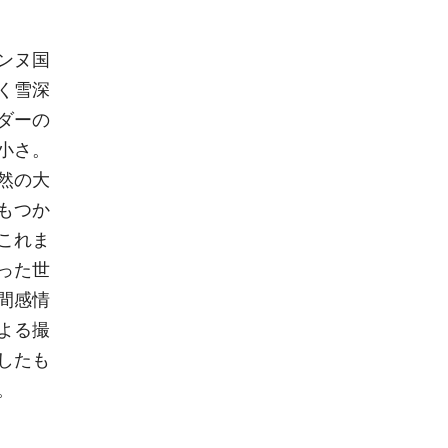
ンヌ国
く雪深
ダーの
小さ。
然の大
もつか
これま
った世
間感情
よる撮
したも
。