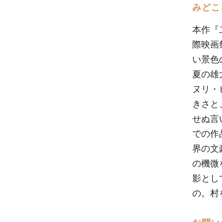
みどこ
本作『
際映画
い景色
夏の雄
ヌリ・
きさと
せぬ言
での作
界の文
の機微
影とし
の。村