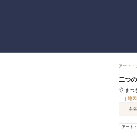
アート・
二つの
まつ
[ 地
主
アート