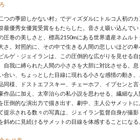
ろ
二つの季節しかない村』でディズダルにトルコ人初のカ
祭最優秀女優賞受賞をもたらした。音さえ吸い込んでい
の圧巻の美しさと、標高2150mにある世界遺産ネムルト
大さ。対照的に、その中で生きる人間の悲しいほどの卑
ビルゲ・ジェイランは、この圧倒的な広がりを見せる自
、自我に縛られた人間の小ささを大胆に対比させる。息
い合い、ちょっとした目線に現れる小さな感情の動き。
品同様、ドストエフスキー、チェーホフ、イプセンと言
豪作品に加え、太宰治らの私小説を思わせる、繊細な人
を圧倒的な演出力で描き出す。劇中、主人公サメットに
て提示される数々の写真は、ジェイラン監督自身が撮影
を斜めに見続けるサメットの目線を体感することになる