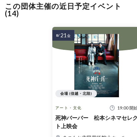
この団体主催の近日予定イベント
(14)
21
8/
金
会場 (信越・北陸)
19:00 開
アート・文化
死神バーバー 松本シネマセレ
ト上映会