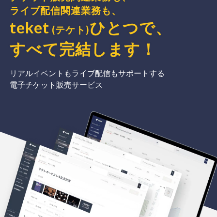
ライブ配信関連業務も、
teket
ひとつで、
(テケト)
すべて完結
します
！
リアルイベントもライブ配信もサポートする
電子チケット販売サービス