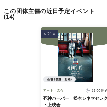
この団体主催の近日予定イベント
(14)
21
8/
金
会場 (信越・北陸)
19:00 開
アート・文化
死神バーバー 松本シネマセレ
ト上映会