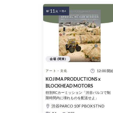
11
8/
火
+ 他 6
会場 (関東)
12:00 開
アート・文化
KOJIMA PRODUCTIONS x
BLOCKHEAD MOTORS
特別RCカーミッション「渋谷パルコで制
限時間内に壊れものを配送せよ」
渋谷PARCO 10F PBOX STND