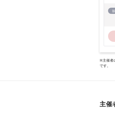
※主催者
です。
主催