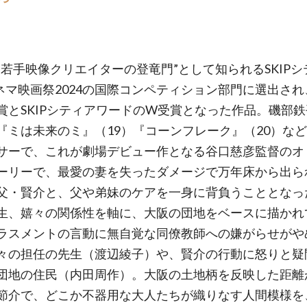
“若手映像クリエイターの登竜門”として知られるSKIPシ
ネマ映画祭2024の国際コンペティション部門に選出され
賞とSKIPシティアワードのW受賞となった作品。磯部
『ミは未来のミ』（19）『コーンフレーク』（20）な
サーで、これが劇場デビュー作となる谷口慈彦監督のオ
ーリーで、最愛の妻を失ったダメージで万年床から出ら
父・賢介と、父や弟妹のケアを一身に背負うこととなっ
生、嬉々の関係性を軸に、大阪の団地をベースに描かれ
ラスメントの言動に無自覚な同僚教師への嫌がらせがや
々の担任の先生（渡辺綾子）や、賢介の行動に怒りと疑
団地の住民（内田周作）。大阪の土地柄を反映した距離
節介で、どこか不器用な大人たちが織りなす人間模様を