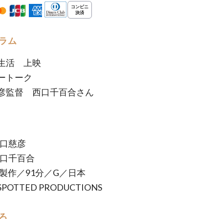
ラム
生活 上映
ートーク
彦監督 西口千百合さん
谷口慈彦
西口千百合
年製作／91分／G／日本
POTTED PRODUCTIONS
ろ