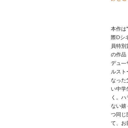
本作は
際Dシ
員特別
の作品
デュ―
ルスト
なった
い中学
く。ハ
ない嬉
つ同じ
て、お