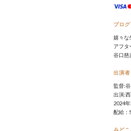
プログ
嬉々な
アフタ
谷口慈
出演者
監督:
出演:
2024
配給：S
みどこ