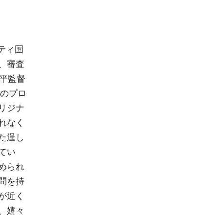
ティ国
、審査
鉄平監督
どのプロ
リジナ
れなく
た逞し
てい
められ
問を持
が近く
、嬉々