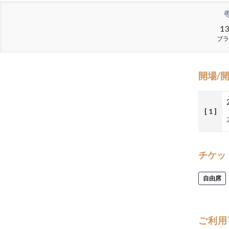
13
ブラ
開場/
[ 1 ]
チケッ
自由席
ご利用