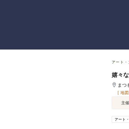
アート・
嬉々な
まつ
[ 地
主
アート