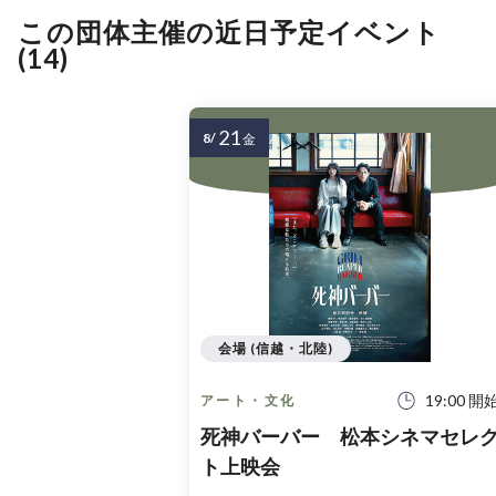
この団体主催の近日予定イベント
(14)
21
8/
金
会場 (信越・北陸)
19:00 開
アート・文化
死神バーバー 松本シネマセレ
ト上映会