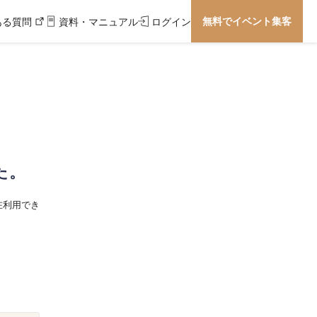
無料でイベント集客
ある質問
資料・マニュアル
ログイン
た。
在利用でき