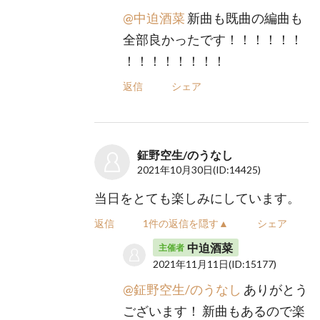
@中迫酒菜
新曲も既曲の編曲も
全部良かったです​！​！​！​！​​​！​！​
！​！​！​！​！​！​！​！
返信
シェア
鉦野空生/のうなし
2021年10月30日
(ID:14425)
当日をとても楽しみにしています。
返信
1件の返信を隠す▲
シェア
中迫酒菜
主催者
2021年11月11日
(ID:15177)
@鉦野空生/のうなし
ありがとう
ございます！ 新曲もあるので楽