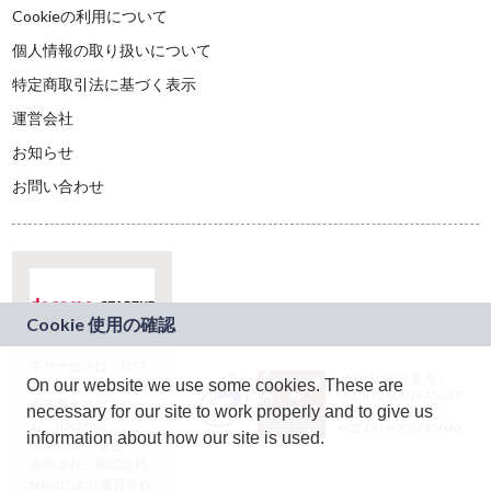
Cookieの利用について
個人情報の取り扱いについて
特定商取引法に基づく表示
運営会社
お知らせ
お問い合わせ
本サービスは、NTT
JASRAC許諾番号：
On our website we use some cookies. These are
ドコモグループの新
9024936001Y45037
規事業創出プログラ
necessary for our site to work properly and to give us
JASRAC許諾番号：
ム「docomo
9024936002Y45040
information about how our site is used.
STARTUP」を通じて
企画され、株式会社
teketにより運営され