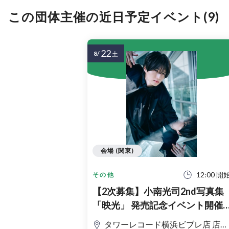
この団体主催の近日予定イベント(9)
22
8/
土
会場 (関東)
12:00 開
その他
【2次募集】小南光司2nd写真集
「映光」 発売記念イベント開催
決定！
タワーレコード横浜ビブレ店 店内イベントスペース