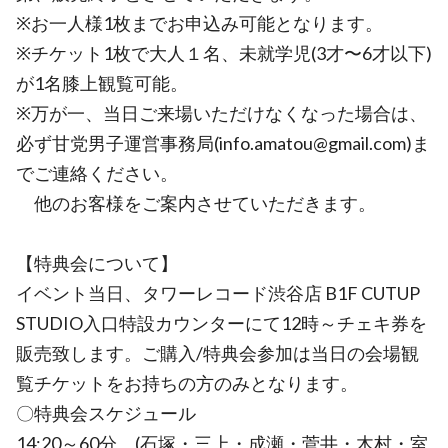
※お一人様1枚までお申込み可能となります。
※チケット1枚で大人１名、未就学児(3才〜6才以下)
が1名膝上観覧可能。
※万が一、当日ご来場いただけなくなった場合は、
必ず甘党男子運営事務局(info.amatou@gmail.com)ま
でご連絡ください。
他のお客様をご案内させていただきます。
【特典会について】
イベント当日、タワーレコード渋谷店 B1F CUTUP
STUDIO入口特設カウンターにて12時～チェキ券を
販売致します。ご購入/特典会参加は当日の会場観
覧チケットをお持ちの方のみとなります。
〇特典会スケジュール
14:20～60分 (石塚・三上・成瀬・菅井・木村・室