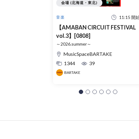
会場 (北海道・東北)
11:15 開
音楽
【AMABAN CIRCUIT FESTIVAL
vol.3】[0808]
～2026.summer～
MusicSpaceBARTAKE
1344
39
BARTAKE