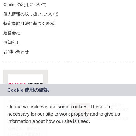
Cookieの利用について
個人情報の取り扱いについて
特定商取引法に基づく表示
運営会社
お知らせ
お問い合わせ
本サービスは、NTT
JASRAC許諾番号：
On our website we use some cookies. These are
ドコモグループの新
9024936001Y45037
規事業創出プログラ
necessary for our site to work properly and to give us
JASRAC許諾番号：
ム「docomo
9024936002Y45040
information about how our site is used.
STARTUP」を通じて
企画され、株式会社
teketにより運営され