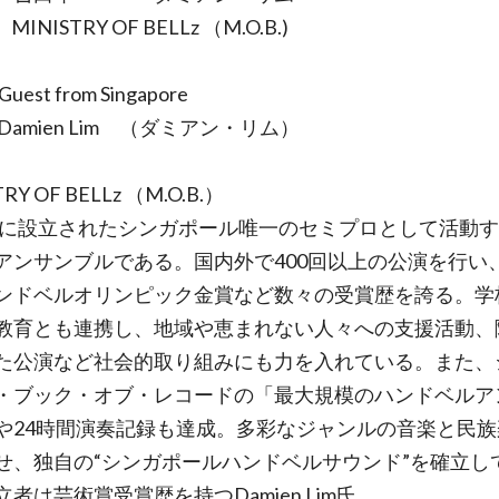
・ MINISTRY OF BELLz （M.O.B.)
 Guest from Singapore
Damien Lim （ダミアン・リム）
TRY OF BELLz （M.O.B.）
7年に設立されたシンガポール唯一のセミプロとして活動
アンサンブルである。国内外で400回以上の公演を行い
ンドベルオリンピック金賞など数々の受賞歴を誇る。学
教育とも連携し、地域や恵まれない人々への支援活動、
た公演など社会的取り組みにも力を入れている。また、
・ブック・オブ・レコードの「最大規模のハンドベルア
や24時間演奏記録も達成。多彩なジャンルの音楽と民族
せ、独自の“シンガポールハンドベルサウンド”を確立し
者は芸術賞受賞歴を持つDamien Lim氏。