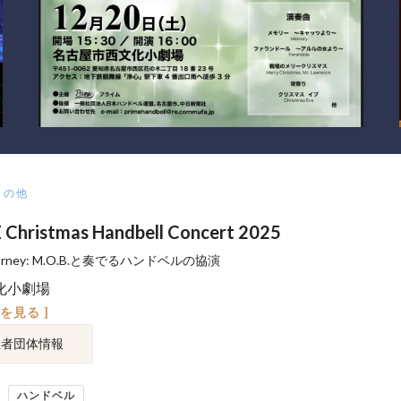
その他
 Christmas Handbell Concert 2025
 Journey: M.O.B.と奏でるハンドベルの協演
化小劇場
図を見る ]
催者団体情報
ハンドベル