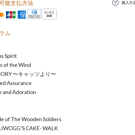
可能支払方法
購入方
ラム
部
s Spirit
rs of the Wind
EMORY 〜キャッツより〜
sed Assurance
se and Adoration
de of The Wooden Soldiers
LLIWOGG’S CAKE- WALK