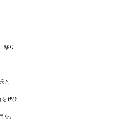
に移り
m氏と
合をぜひ
目を。