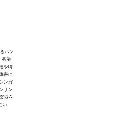
するハン
、香港
校や特
障害に
シンガ
ンサン
楽器を
てい