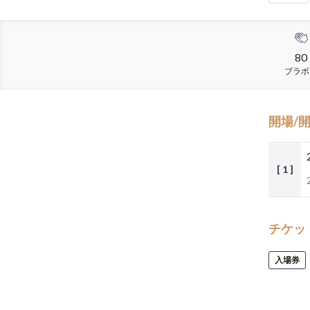
80
ブラボ
開場/
[ 1 ]
チケッ
入場券