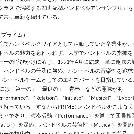
クラスで活躍する21世紀型ハンドベルアンサンブル」を
て常に革新を続けている。
e（プライム）
院でハンドベルクワイアとして活動していた卒業生が、
ドベルの魅力を忘れられず、大学でハンドベルの指揮を
田年一の呼びかけに応じ、1991年4月に結成。単に趣味の
、ハンドベルの普及に努め、ハンドベルの音楽性を追求
ハンドベルチームとしてのエキスパートを目指している
MEには「第一の」「最良の」「青春」などの意味があ
formance”、”Relation”、”Initiate”、”Musical”、”Expe
せ持っている。すなわちPRIMEはハンドベルをこよな
まりであり、演奏活動（Performance）を通じて団員相
lation）を深め、ハンドベルの芸術性（Musical）を高
ガーの技術向上（Expert）ならびにハンドベルの普及