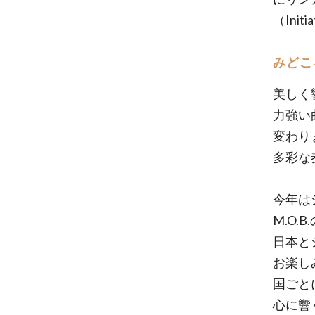
（Ini
みどこ
美しく
力強い
変わり
多彩な
今年は
M.O
日本と
お楽し
国ごと
心に響