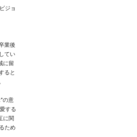
ビジョ
卒業後
してい
域に留
すると
。
rt”の意
く愛する
互に関
めるため