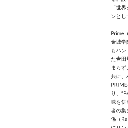
「世界
ンとし
Prim
金城学
もハン
た𠮷
まらず
共に、
PRI
り、”Per
味を併
者の集
係（Re
にリン