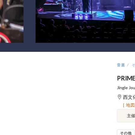
音楽
PRIME
Jingle
西文
[ 地
主
その他