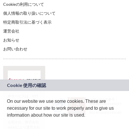
Cookieの利用について
個人情報の取り扱いについて
特定商取引法に基づく表示
運営会社
お知らせ
お問い合わせ
本サービスは、NTT
JASRAC許諾番号：
On our website we use some cookies. These are
ドコモグループの新
9024936001Y45037
規事業創出プログラ
necessary for our site to work properly and to give us
JASRAC許諾番号：
ム「docomo
9024936002Y45040
information about how our site is used.
STARTUP」を通じて
企画され、株式会社
teketにより運営され