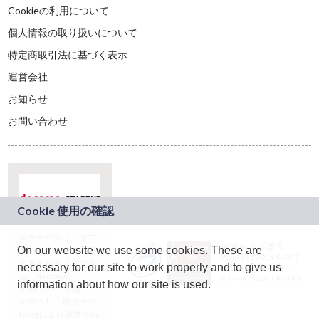
Cookieの利用について
個人情報の取り扱いについて
特定商取引法に基づく表示
運営会社
お知らせ
お問い合わせ
本サービスは、NTT
JASRAC許諾番号：
On our website we use some cookies. These are
ドコモグループの新
9024936001Y45037
規事業創出プログラ
necessary for our site to work properly and to give us
JASRAC許諾番号：
ム「docomo
9024936002Y45040
information about how our site is used.
STARTUP」を通じて
企画され、株式会社
teketにより運営され