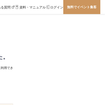
無料でイベント集客
ある質問
資料・マニュアル
ログイン
た。
在利用でき