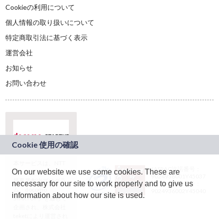
Cookieの利用について
個人情報の取り扱いについて
特定商取引法に基づく表示
運営会社
お知らせ
お問い合わせ
本サービスは、NTT
JASRAC許諾番号：
On our website we use some cookies. These are
ドコモグループの新
9024936001Y45037
規事業創出プログラ
necessary for our site to work properly and to give us
JASRAC許諾番号：
ム「docomo
9024936002Y45040
information about how our site is used.
STARTUP」を通じて
企画され、株式会社
teketにより運営され