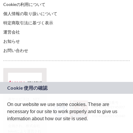
Cookieの利用について
個人情報の取り扱いについて
特定商取引法に基づく表示
運営会社
お知らせ
お問い合わせ
本サービスは、NTT
JASRAC許諾番号：
On our website we use some cookies. These are
ドコモグループの新
9024936001Y45037
規事業創出プログラ
necessary for our site to work properly and to give us
JASRAC許諾番号：
ム「docomo
9024936002Y45040
information about how our site is used.
STARTUP」を通じて
企画され、株式会社
teketにより運営され