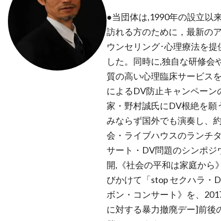
●当団体は,1990年の設立
訪れる方のために，最新の
ウンセリング･心理療法を提
した。同時に,独自な研修会
質の高い心理臨床サービスを
によるDV防止キャンペーン
家・野村誠氏にDV根絶を願
みならず国外でも演奏し、約
会・ライブハウスのランチ
サート・DV問題のシンポジ
開,《社会の平和は家庭から
びかけて「stop セクハラ
ボン・コンサート》を、2017
に対する暴力撤廃デー]前後