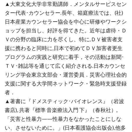
▲大東文化大学非常勤講師．メンタルサービスセン
ター代表･カウンセラー.長年、箱庭療法では、(社)
日本産業カウンセラー協会を中心に研修やワークシ
ョップを担当し、好評を得てきた。近年は虐待・Ｄ
Ｖの分野の臨床に力を尽くし、特に,ＤＶ被害者支
援に携わると同時に,日本で初めてＤＶ加害者更生
プログラムの実践と研究に着手，その活動は新聞･
ＴＶ･雑誌等を通じて広く紹介される.日本カウンセ
リング学会東京支部会・運営委員．災害心理社会的
支援に関する大学間ネットワーク・緊急時支援登録
者．
▲著書に『ドメスティック･バイオレンス』（岩波
書店), 共著『標準 音楽療法入門 下』（春秋社）,
「災害と性暴力――性暴力をなかったことにしな
い、させないために。」(日本看護協会出版会),他多