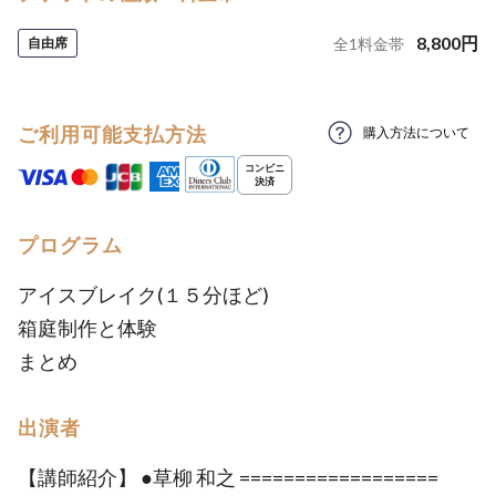
8,800
円
自由席
全
1
料金帯
ご利用可能支払方法
購入方法について
プログラム
アイスブレイク(１５分ほど)
箱庭制作と体験
まとめ
出演者
【講師紹介】 ●草柳 和之 ==================