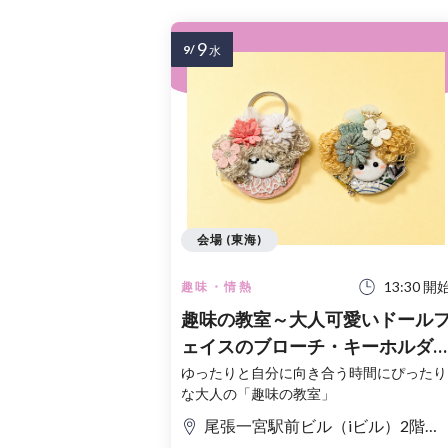
9
9/
水
会場 (東海)
13:30 開
趣味・情熱
趣味の教室～大人可愛いドール
ェイスのブローチ・キーホルダ
つくり～【事前申込】
ゆったりと自分に向き合う時間にぴったり
な大人の「趣味の教室」
尾張一宮駅前ビル（iビル）2階大会議室