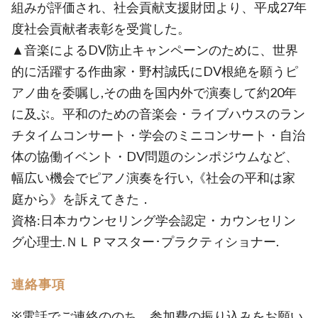
組みが評価され、社会貢献支援財団より、平成27年
度社会貢献者表彰を受賞した。
▲音楽によるDV防止キャンペーンのために、世界
的に活躍する作曲家・野村誠氏にDV根絶を願うピ
アノ曲を委嘱し,その曲を国内外で演奏して約20年
に及ぶ。平和のための音楽会・ライブハウスのラン
チタイムコンサート・学会のミニコンサート・自治
体の協働イベント・DV問題のシンポジウムなど、
幅広い機会でピアノ演奏を行い,《社会の平和は家
庭から》を訴えてきた．
資格:日本カウンセリング学会認定・カウンセリン
グ心理士.ＮＬＰマスター･プラクティショナー.
連絡事項
※電話でご連絡ののち、参加費の振り込みをお願い