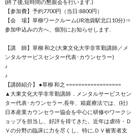
(終了後,短時間の懇親会を行います.)
【参加費】予約7700円（当日:8800円）
【会 場】草柳ワークルーム(JR池袋駅北口10分)⇒
参加申込みの方へ、個別にお知らせします.
【講 師】草柳 和之(大東文化大学非常勤講師／メ
ンタルサービスセンター代表･カウンセラー)
♪
♪
【講師紹介】 ●草柳 和之 ==================
▲大東文化大学非常勤講師．メンタルサービスセン
ター代表･カウンセラー.長年、箱庭療法では、(社)
日本産業カウンセラー協会を中心に研修やワークシ
ョップを担当し、好評を得てきた。近年は虐待・Ｄ
Ｖの分野の臨床に力を尽くし、特に,ＤＶ被害者支