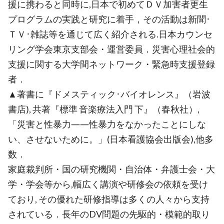
援に携わると同時に,日本で初めてＤＶ加害者更生
プログラムの実践と研究に着手，その活動は新聞･
ＴＶ･雑誌等を通じて広く紹介される.日本カウンセ
リング学会東京支部会・運営委員．災害心理社会的
支援に関する大学間ネットワーク・緊急時支援登録
者．
▲著書に『ドメスティック･バイオレンス』（岩波
書店), 共著『標準 音楽療法入門 下』（春秋社）,
「災害と性暴力――性暴力をなかったことにしな
い、させないために。」(日本看護協会出版会),他多
数．
家庭裁判所・国の研究機関・自治体・弁護士会・大
学・学会等から,幅広く講演や研修会の依頼を受け
ており, その優れた研修指導は多くの人々から支持
されている．長年のDV問題の先駆的・模範的取り