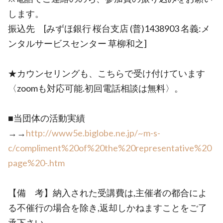
します。
振込先 [みずほ銀行 桜台支店 (普)1438903 名義:メ
ンタルサービスセンター 草柳和之]
★カウンセリングも、こちらで受け付けています
〈zoomも対応可能.初回電話相談は無料〉。
■当団体の活動実績
→→
http://www5e.biglobe.ne.jp/~m-s-
c/compliment%20of%20the%20representative%20
page%20-.htm
【備 考】納入された受講費は,主催者の都合によ
る不催行の場合を除き,返却しかねますことをご了
承下さい.