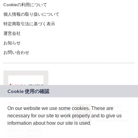
Cookieの利用について
個人情報の取り扱いについて
特定商取引法に基づく表示
運営会社
お知らせ
お問い合わせ
本サービスは、NTT
JASRAC許諾番号：
On our website we use some cookies. These are
ドコモグループの新
9024936001Y45037
規事業創出プログラ
necessary for our site to work properly and to give us
JASRAC許諾番号：
ム「docomo
9024936002Y45040
information about how our site is used.
STARTUP」を通じて
企画され、株式会社
teketにより運営され