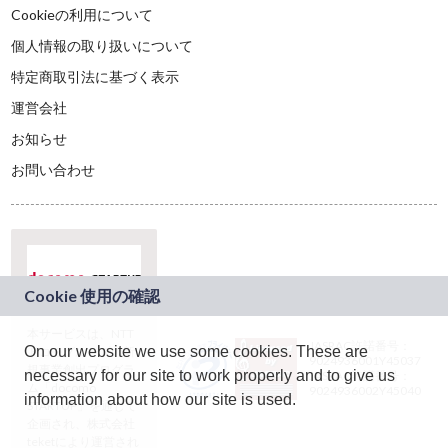
Cookieの利用について
個人情報の取り扱いについて
特定商取引法に基づく表示
運営会社
お知らせ
お問い合わせ
本サービスは、NTT
JASRAC許諾番号：
On our website we use some cookies. These are
ドコモグループの新
9024936001Y45037
規事業創出プログラ
necessary for our site to work properly and to give us
JASRAC許諾番号：
ム「docomo
9024936002Y45040
information about how our site is used.
STARTUP」を通じて
企画され、株式会社
teketにより運営され