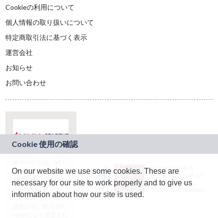
Cookieの利用について
個人情報の取り扱いについて
特定商取引法に基づく表示
運営会社
お知らせ
お問い合わせ
本サービスは、NTT
JASRAC許諾番号：
On our website we use some cookies. These are
ドコモグループの新
9024936001Y45037
規事業創出プログラ
necessary for our site to work properly and to give us
JASRAC許諾番号：
ム「docomo
9024936002Y45040
information about how our site is used.
STARTUP」を通じて
企画され、株式会社
teketにより運営され