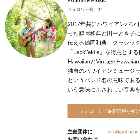
Polinahe Music
フォロワー数：11
2017年共にハワイアンバンド
った鶴岡和典と田中とき子に
伝える鶴岡和典、クラシッ
「Leoki’eki’e」を得意とす
HawaiianとVintage H
独自のハワイアンミュージックを
というバンド名の意味であ
いう意味にふさわしい音楽
フォローして最新情報を受
主催団体に
info@polinahe.
お問い合わせ