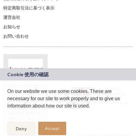
特定商取引法に基づく表示
運営会社
お知らせ
お問い合わせ
本サービスは、NTT
JASRAC許諾番号：
On our website we use some cookies. These are
ドコモグループの新
9024936001Y45037
規事業創出プログラ
necessary for our site to work properly and to give us
JASRAC許諾番号：
ム「docomo
9024936002Y45040
information about how our site is used.
STARTUP」を通じて
企画され、株式会社
teketにより運営され
ています。
Accept
Deny
(C) 2026 teket. all rights reserved.